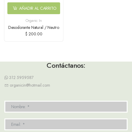
AÑADIR AL CARRITO
Organic In
Desodorante Natural / Neutro
$ 200.00
Contáctanos:
312 5959587
organicin@hotmail.com
Nombre: *
Email: *